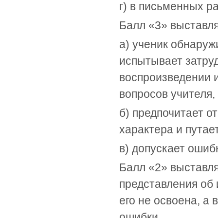
г) в письменных р
Балл «3» выставляе
а) ученик обнаруж
испытывает затру
воспроизведении 
вопросов учителя,
б) предпочитает о
характера и путае
в) допускает ошиб
Балл «2» выставля
представления об 
его не освоена, а
ошибки.