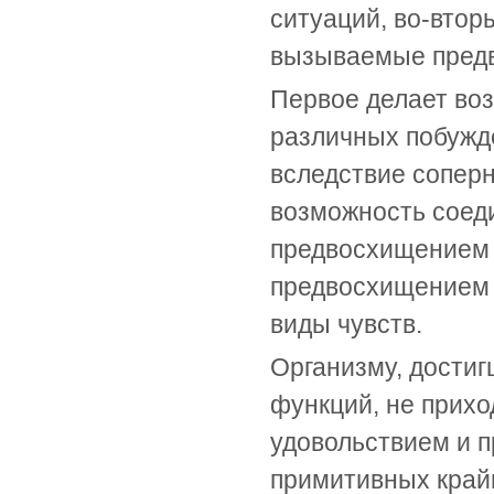
ситуаций, во-втор
вызываемые пред
Первое делает во
различных побужде
вследствие соперн
возможность соеди
предвосхищением 
предвосхищением 
виды чувств.
Организму, достиг
функций, не прих
удовольствием и 
примитивных край