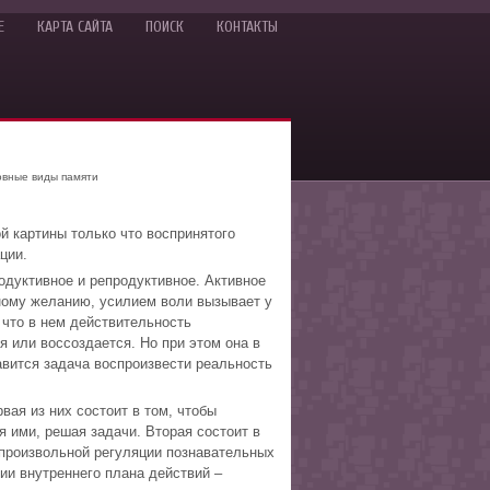
Е
КАРТА САЙТА
ПОИСК
КОНТАКТЫ
вные виды памяти
й картины только что воспринятого
ции.
одуктивное и репродуктивное. Активное
нному желанию, усилием воли вызывает у
 что в нем действительность
я или воссоздается. Но при этом она в
авится задача воспроизвести реальность
ая из них состоит в том, чтобы
я ими, решая задачи. Вторая состоит в
 произвольной регуляции познавательных
ии внутреннего плана действий –