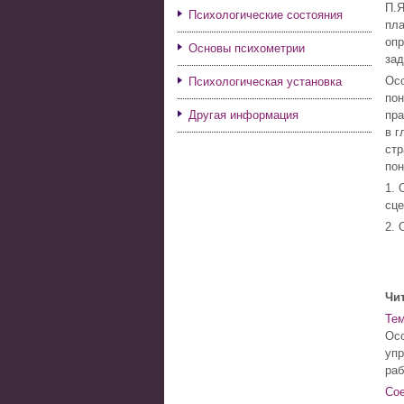
П.Я
Психологические состояния
пла
опр
Основы психометрии
зад
Осо
Психологическая установка
пон
Другая информация
пра
в г
стр
пон
1. 
сце
2. 
Чит
Тем
Осо
упр
раб
Сое