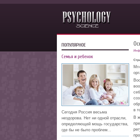
Ос
ПОПУЛЯРНОЕ
Инф
Семья и ребенок
Стр
Мгн
орг
Воо
воо
себ
соз
обр
в т
Сегодня Россия весьма
В ж
нездорова. Нет ни одной отрасли,
пре
определяющей мощь государства,
рег
где бы не было проблем...
про