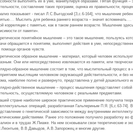
собности выполнять их в уме, манипулируя образами. Пятая функция – 
тельности, составление таких программ, оценка их правильности, проце
ализ показывает - писал Л.С.Выгодский [3,с.6-164], что мышление ребе
ятью…. Мыслить для ребенка раннего возраста – значит вспоминать….
ой корреляции с памятью, как в таком раннем возрасте. Мышление здес
исимости от памяти».
ретическое понятийное мышление – это такое мышление, пользуясь кот
ачи обращается к понятиям, выполняет действия в уме, непосредствен
 помощи органов чувств.
ретическое образное мышление – материал, который человек используе
азным. Они или непосредственно извлекаются из памяти, или творческ
лядно-образное мышление состоит в том, что мыслительный процесс в 
приятием мыслящим человеком окружающей действительности, и без не
ма, наиболее полно и развернуто, представлена у детей дошкольного и
лядно-действенное мышление – процесс мышления представляет собой
тельность, осуществляемую человеком с реальными предметами.
ашей стране наиболее широкое практическое применение получила теор
еллектуальных операций, разработанная Гальпериным П.Я. [6,с.63-74]. 
дставление о генетической зависимости между внутренними интеллект
ктическими действиями. Ранее это положение получило разработку во 
алион и в трудах Ж.Пиаже. На нем основывали свои теоретические и э
.Леонтьев, В.В.Давыдов, А.В.Запорожец и многие другие.