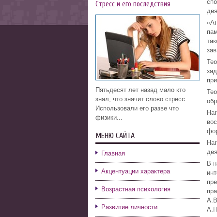
спо
Стресс и его последствия
дея
«Ан
пам
так
зав
Тео
зад
при
Пятьдесят лет назад мало кто
Тео
знал, что значит слово стресс.
обр
Использовали его разве что
Наг
физики...
вос
фор
МЕНЮ САЙТА
Наг
дея
Главная
В н
Акцентуации характера
инт
пре
Возрастная психология
пра
А.В
Развитие личности
А.Н