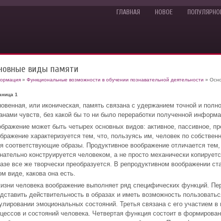
ГЛАВНАЯ
НОВОЕ
ПОПУЛЯРНО
новные виды памяти
ормация
»
Функциональные возможности в обучении познавательной деятельности
» Осно
аница 1
овенная, или иконическая, память связана с удержанием точной и полно
анами чувств, без какой бы то ни было переработки полученной информа
бражение может быть четырех основных видов: активное, пассивное, пр
бражение характеризуется тем, что, пользуясь им, человек по собстве
я соответствующие образы. Продуктивное воображение отличается тем,
нательно конструируется человеком, а не просто механически копируетс
азе все же творчески преобразуется. В репродуктивном воображении ст
ом виде, какова она есть.
изни человека воображение выполняет ряд специфических функций. Перв
дставить действительность в образах и иметь возможность пользоватьс
улировании эмоциональных состояний. Третья связана с его участием в
цессов и состояний человека. Четвертая функция состоит в формирован