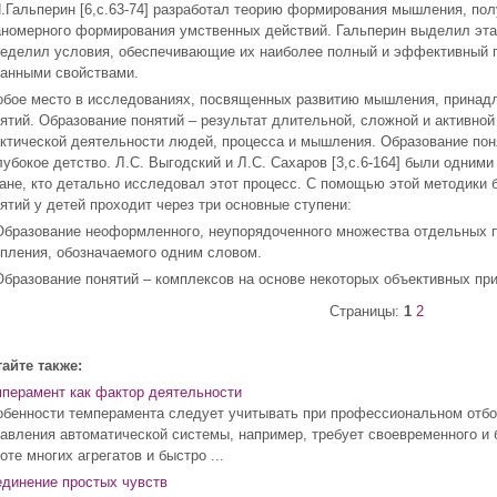
.Гальперин [6,с.63-74] разработал теорию формирования мышления, по
номерного формирования умственных действий. Гальперин выделил эта
еделил условия, обеспечивающие их наиболее полный и эффективный п
анными свойствами.
бое место в исследованиях, посвященных развитию мышления, принад
ятий. Образование понятий – результат длительной, сложной и активной
ктической деятельности людей, процесса и мышления. Образование пон
лубокое детство. Л.С. Выгодский и Л.С. Сахаров [3,с.6-164] были одним
ане, кто детально исследовал этот процесс. С помощью этой методики
ятий у детей проходит через три основные ступени:
Образование неоформленного, неупорядоченного множества отдельных п
пления, обозначаемого одним словом.
Образование понятий – комплексов на основе некоторых объективных при
Страницы:
1
2
айте также:
перамент как фактор деятельности
бенности темперамента следует учитывать при профессиональном отбо
авления автоматической системы, например, требует своевременного и 
оте многих агрегатов и быстро ...
динение простых чувств