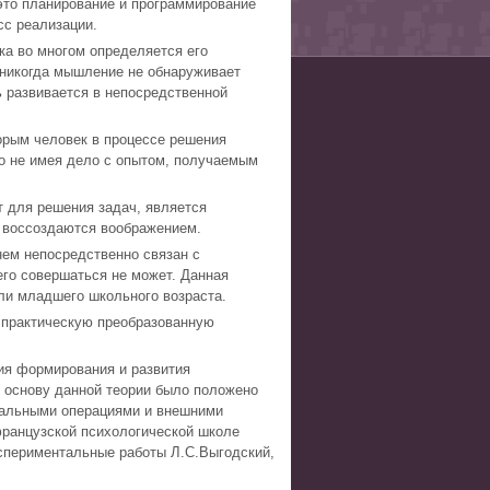
это планирование и программирование
сс реализации.
нка во многом определяется его
 никогда мышление не обнаруживает
ь развивается в непосредственной
орым человек в процессе решения
но не имея дело с опытом, получаемым
т для решения задач, является
и воссоздаются воображением.
нем непосредственно связан с
го совершаться не может. Данная
ли младшего школьного возраста.
 практическую преобразованную
ия формирования и развития
В основу данной теории было положено
уальными операциями и внешними
французской психологической школе
кспериментальные работы Л.С.Выгодский,