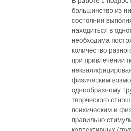
В работе с подрос
большинство из ни
состоянии выполня
находиться в одно
необходима посто
количество разног
при привлечении п
неквалифицирован
физическим возмож
однообразному тру
творческого отнош
психическим и фи
правильно стимул
коллективных (гру