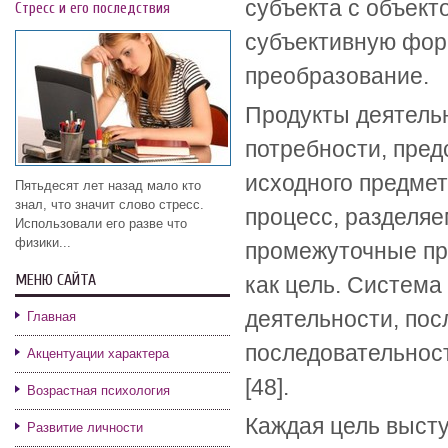
субъекта с объект
Стресс и его последствия
субъективную фор
преобразование.
Продукты деятель
потребности, пре
исходного предмет
Пятьдесят лет назад мало кто
знал, что значит слово стресс.
процесс, разделя
Использовали его разве что
физики...
промежуточные про
МЕНЮ САЙТА
как цель. Система
деятельности, пос
Главная
последовательност
Акцентуации характера
[48].
Возрастная психология
Каждая цель выст
Развитие личности