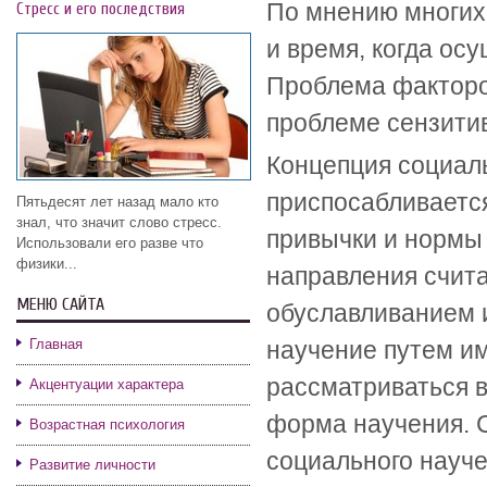
По мнению многих
Стресс и его последствия
и время, когда ос
Проблема факторов
проблеме сензитив
Концепция социаль
приспосабливается
Пятьдесят лет назад мало кто
знал, что значит слово стресс.
привычки и нормы
Использовали его разве что
физики...
направления счита
МЕНЮ САЙТА
обуславливанием 
Главная
научение путем им
рассматриваться в
Акцентуации характера
форма научения. С
Возрастная психология
социального науче
Развитие личности