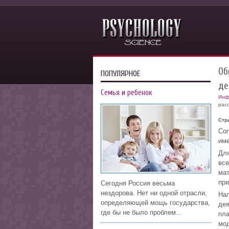
Об
ПОПУЛЯРНОЕ
де
Семья и ребенок
Инф
рас
Стр
Сог
име
Для
все
мат
при
Сегодня Россия весьма
нездорова. Нет ни одной отрасли,
Нал
определяющей мощь государства,
дея
где бы не было проблем...
пла
мод