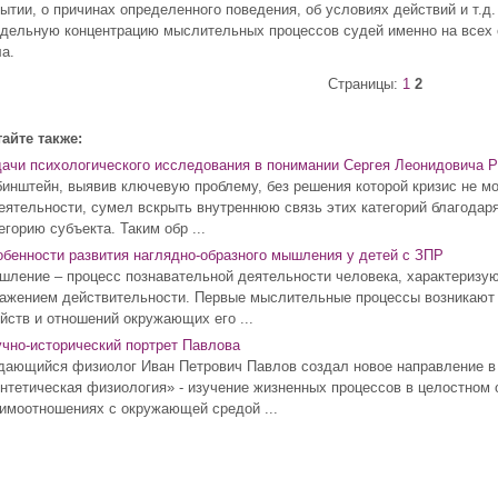
ытии, о причинах определенного поведения, об условиях действий и т.д
дельную концентрацию мыслительных процессов судей именно на всех 
а.
Страницы:
1
2
айте также:
ачи психологического исследования в понимании Сергея Леонидовича 
инштейн, выявив ключевую проблему, без решения которой кризис не мо
еятельности, сумел вскрыть внутреннюю связь этих категорий благодар
егорию субъекта. Таким обр ...
бенности развития наглядно-образного мышления у детей с ЗПР
ление – процесс познавательной деятельности человека, характериз
ажением действительности. Первые мыслительные процессы возникают у
йств и отношений окружающих его ...
чно-исторический портрет Павлова
ающийся физиолог Иван Петрович Павлов создал новое направление в 
нтетическая физиология» - изучение жизненных процессов в целостном 
имоотношениях с окружающей средой ...