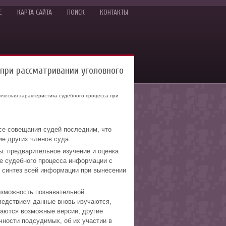
Е
КАРТА САЙТА
ПОИСК
КОНТАКТЫ
 при рассматривании уголовного
ческая характеристика судебного процесса при
се совещания судей последним, что
е других членов суда.
: предварительное изучение и оценка
де судебного процесса информации с
 синтез всей информации при вынесении
озможность познавательной
ледствием данные вновь изучаются,
ваются возможные версии, другие
чности подсудимых, об их участии в