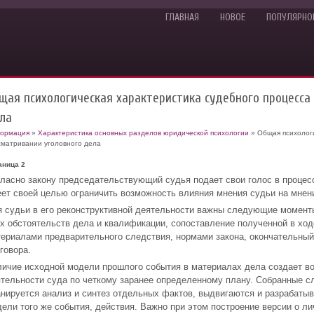
ГЛАВНАЯ
НОВОЕ
ПОПУЛЯРНО
щая психологическая характеристика судебного процесса
ла
ормация
»
Характеристика основных разделов юридической психологии
» Общая психологи
сматривании уголовного дела
аница 2
ласно закону председательствующий судья подает свои голос в процес
ет своей целью ограничить возможность влияния мнения судьи на мнени
 судьи в его реконструктивной деятельности важны следующие моменты
х обстоятельств дела и квалификации, сопоставление полученной в хо
ериалами предварительного следствия, нормами закона, окончательный
говора.
ичие исходной модели прошлого события в материалах дела создает в
тельности суда по четкому заранее определенному плану. Собранные с
нируется анализ и синтез отдельных фактов, выдвигаются и разрабаты
ели того же события, действия. Важно при этом построение версии о ли