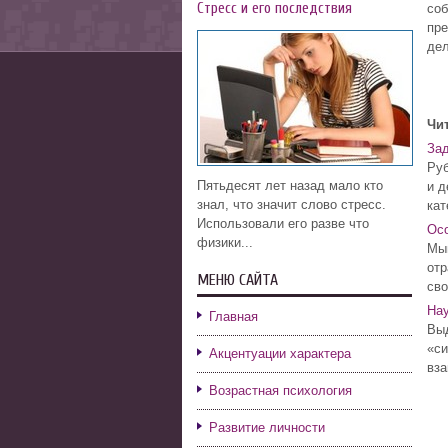
Стресс и его последствия
соб
пре
дел
Чит
Зад
Руб
Пятьдесят лет назад мало кто
и д
знал, что значит слово стресс.
кат
Использовали его разве что
Осо
физики...
Мыш
отр
МЕНЮ САЙТА
сво
Нау
Главная
Выд
«си
Акцентуации характера
вза
Возрастная психология
Развитие личности